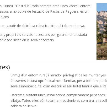
e-Pirineu, l’Hostal la Roda compta amb unes vistes i entorn
scassos amb cotxe de l’estació de Rasos de Peguera, és un
 plans.
 gaudir de deliciosa cuina tradicional i de muntanya.
 propi i els serveis necessaris per garantir una estada
ic toc rústic en la seva decoració.
es)
Enmig d’un entorn rural, i mirador privilegiat de les muntanye
Casserres és una opció totalment familiar, per a tothom que b
seva alimentació, tal com descriu el seu hotel família que el r
Ofereix al visitant unes instal·lacions completament pensades i
allotja. Totes elles són totalment sostenibles com ara la recoll
caldera de llenya.