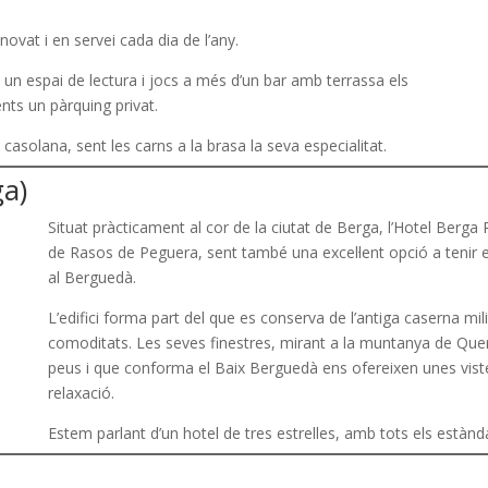
enovat i en servei cada dia de l’any.
, un espai de lectura i jocs a més d’un bar amb terrassa els
nts un pàrquing privat.
asolana, sent les carns a la brasa la seva especialitat.
a)
Situat pràcticament al cor de la ciutat de Berga, l’Hotel Berga
de Rasos de Peguera, sent també una excel·lent opció a tenir 
al Berguedà.
L’edifici forma part del que es conserva de l’antiga caserna mil
comoditats. Les seves finestres, mirant a la muntanya de Quera
peus i que conforma el Baix Berguedà ens ofereixen unes vistes 
relaxació.
Estem parlant d’un hotel de tres estrelles, amb tots els estànd