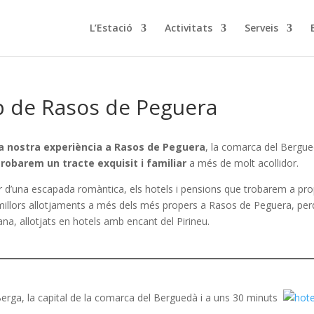
L’Estació
Activitats
Serveis
p de Rasos de Peguera
a nostra experiència a Rasos de Peguera
, la comarca del Bergu
trobarem un tracte exquisit i familiar
a més de molt acollidor.
ir d’una escapada romàntica, els hotels i pensions que trobarem a p
millors allotjaments a més dels més propers a Rasos de Peguera, perqu
ana, allotjats en hotels amb encant del Pirineu.
Berga, la capital de la comarca del Berguedà i a uns 30 minuts