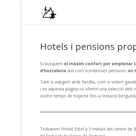
Hotels i pensions pro
Si busquem
el màxim confort per emplenar l
d’hostaleria
així com nombroses pensions
on 
Tant si viatgem amb família, com si volem gaud
i en aquesta pàgina us oferim una selecció dels 
vostre temps de trajecte fins a l’estació bergued
Trobarem l’Hotel Estel a 3 minuts del centre de 
de l’estació de Rasos de Peguera.