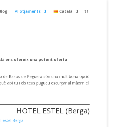
Blog
Allotjaments
Català
edà
ens ofereix una potent oferta
rop de Rasos de Peguera són una molt bona opció
è així tu i els teus pugueu escurçar al màxim el
HOTEL ESTEL (Berga)