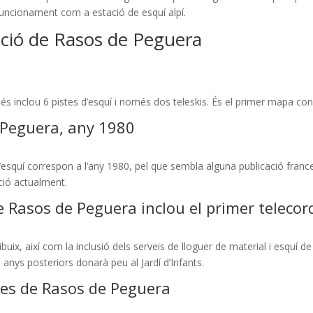
funcionament com a estació de esquí alpí.
ació de Rasos de Peguera
 inclou 6 pistes d’esquí i només dos teleskis. És el primer mapa cone
 Peguera, any 1980
squí correspon a l’any 1980, pel que sembla alguna publicació francesa
ació actualment.
e Rasos de Peguera inclou el primer telecor
uix, així com la inclusió dels serveis de lloguer de material i esquí
n anys posteriors donarà peu al Jardí d’Infants.
stes de Rasos de Peguera