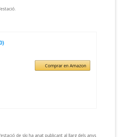
estació.
0)
Comprar en Amazon
stació de ski ha anat publicant al llarg dels anys