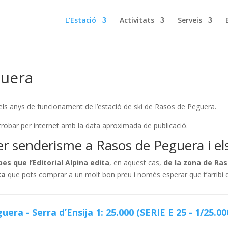
L’Estació
Activitats
Serveis
guera
dels anys de funcionament de l’estació de ski de Rasos de Peguera.
trobar per internet amb la data aproximada de publicació.
r senderisme a Rasos de Peguera i els
es que l’Editorial Alpina edita
, en aquest cas,
de la zona de Ras
ta
que pots comprar a un molt bon preu i només esperar que t’arribi d
era - Serra d’Ensija 1: 25.000 (SERIE E 25 - 1/25.00