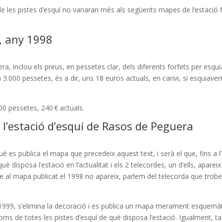
 de les pistes d’esquí no variaran més als següents mapes de l’estació 
a, any 1998
inclou els preus, en pessetes clar, dels diferents forfets per esquia
.000 pessetes, és a dir, uns 18 euros actuals, en canvi, si esquiavem 
0 pessetes, 240 € actuals.
 l’estació d’esquí de Rasos de Peguera
s publica el mapa que precedeix aquest text, i serà el que, fins a l’ac
uè disposa l’estació en l’actualitat i els 2 telecordes, un d’ells, apar
 que al mapa publicat el 1998 no apareix, parlem del telecorda que trob
l 1999, s’elimina la decoració i es publica un mapa merament esquemàt
s de totes les pistes d’esquí de què disposa l’estació. Igualment, tamb